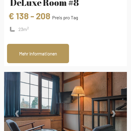
DeLuxe Room #8
€ 138 - 208
Preis pro Tag
2
23m
Mehr Informationen
‹
›