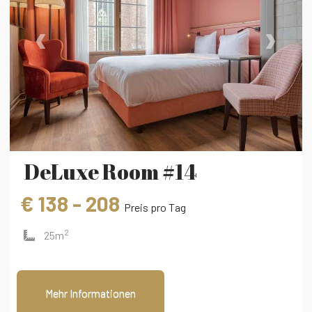
‹
›
DeLuxe Room #14
€ 138 - 208
Preis pro Tag
2
25m
Mehr Informationen