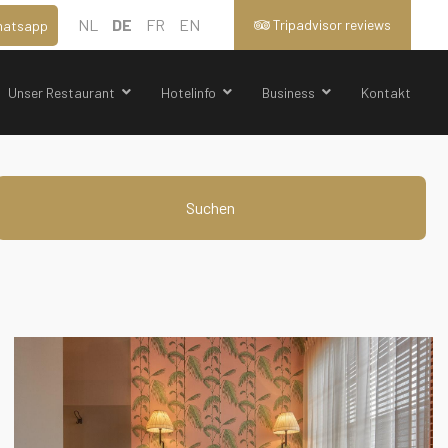
NL
DE
FR
EN
Tripadvisor reviews
atsapp
Unser Restaurant
Hotelinfo
Business
Kontakt
Suchen