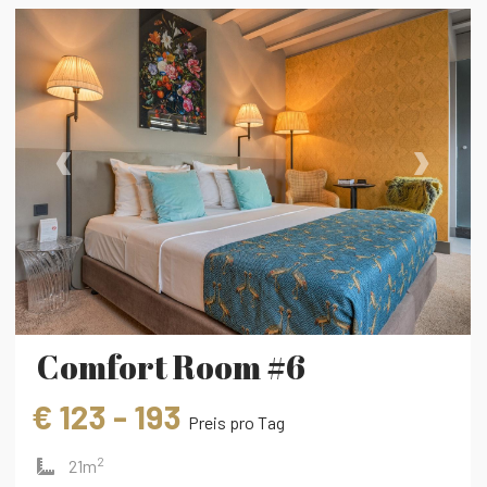
‹
›
Comfort Room #6
€ 123 - 193
Preis pro Tag
2
21m