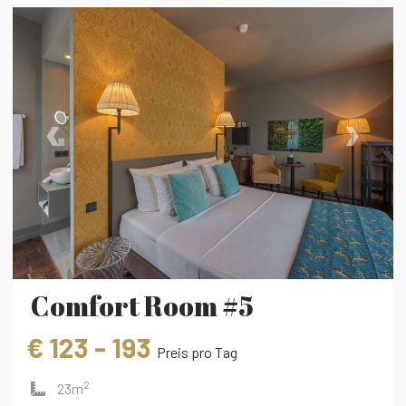
‹
›
Comfort Room #5
€ 123 - 193
Preis pro Tag
2
23m