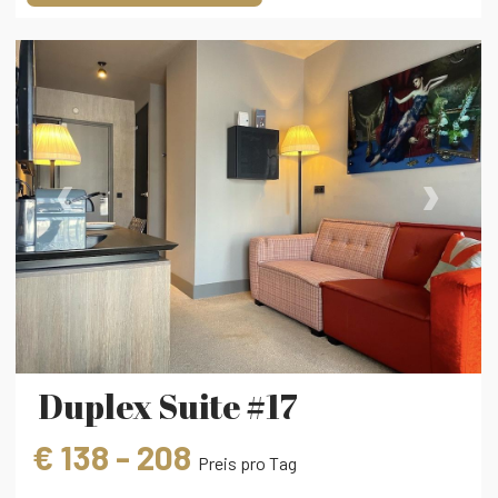
‹
›
Duplex Suite #17
€ 138 - 208
Preis pro Tag