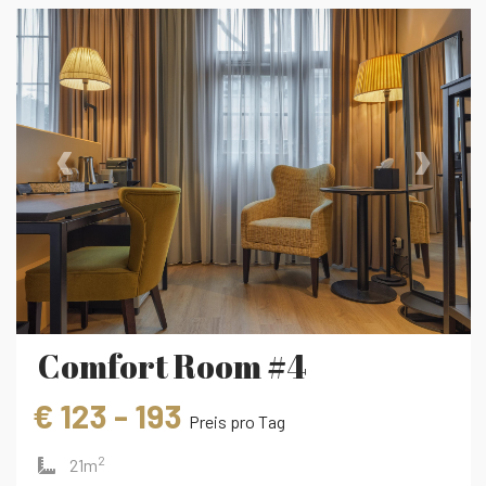
‹
›
Comfort Room #4
€ 123 - 193
Preis pro Tag
2
21m