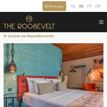
NL
DE
FR
EN
Whatsapp
Zurück zur Raumübersicht
‹
›