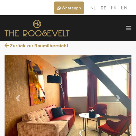
NL
DE
FR
EN
Whatsapp
Zurück zur Raumübersicht
‹
›