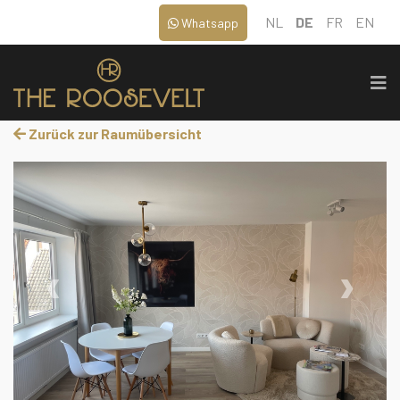
NL
DE
FR
EN
Whatsapp
Zurück zur Raumübersicht
‹
›