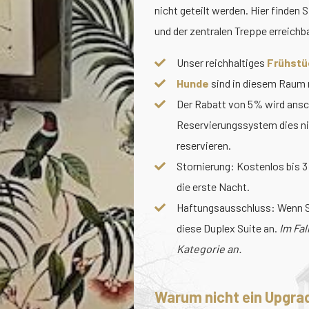
nicht geteilt werden. Hier finden
und der zentralen Treppe erreich
Unser reichhaltiges
Frühstü
Hunde
sind in diesem Raum n
Der Rabatt von 5% wird ansch
Reservierungssystem dies n
reservieren.
Stornierung: Kostenlos bis 3
die erste Nacht.
Haftungsausschluss: Wenn Si
diese Duplex Suite an.
Im Fal
Kategorie an.
Warum nicht ein Upgra