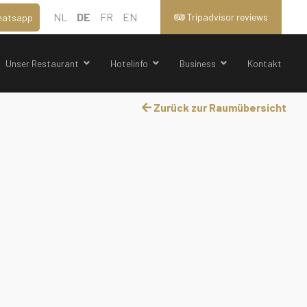
NL
DE
FR
EN
Tripadvisor reviews
atsapp
Unser Restaurant
Hotelinfo
Business
Kontakt
Zurück zur Raumübersicht