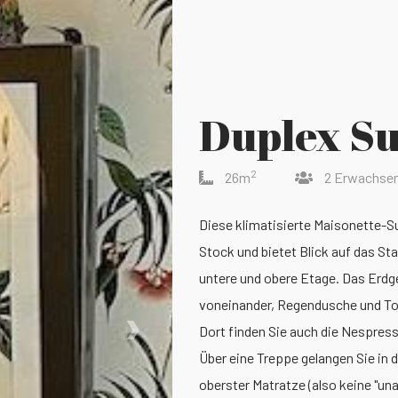
Duplex Su
2
26m
2 Erwachse
Diese klimatisierte Maisonette-S
Stock und bietet Blick auf das St
untere und obere Etage. Das Erdge
›
voneinander, Regendusche und Toil
Dort finden Sie auch die Nespress
Über eine Treppe gelangen Sie in
oberster Matratze (also keine "u