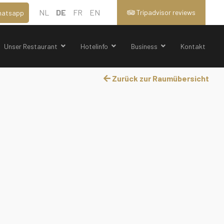
NL
DE
FR
EN
Tripadvisor reviews
atsapp
Unser Restaurant
Hotelinfo
Business
Kontakt
Zurück zur Raumübersicht