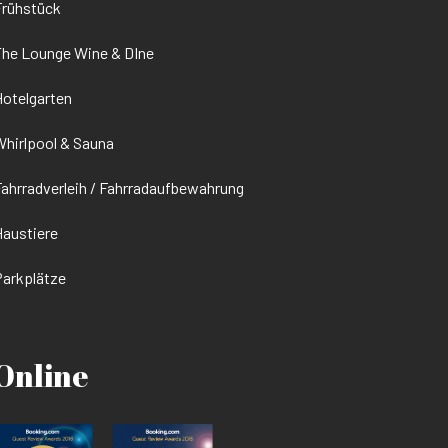
Frühstück
he Lounge Wine & DIne
otelgarten
hirlpool & Sauna
ahrradverleih / Fahrradaufbewahrung
austiere
arkplätze
Online