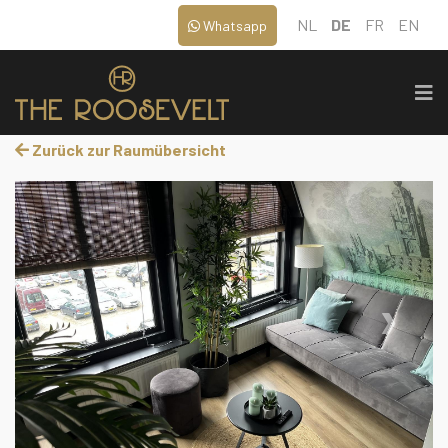
NL
DE
FR
EN
Whatsapp
Zurück zur Raumübersicht
‹
›