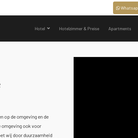
Whatsap
Hotel
Hotelzimmer & Preise
Apartments
e
ten op de omgeving en de
ke omgeving ook voor
oet wij door duurzaamheid