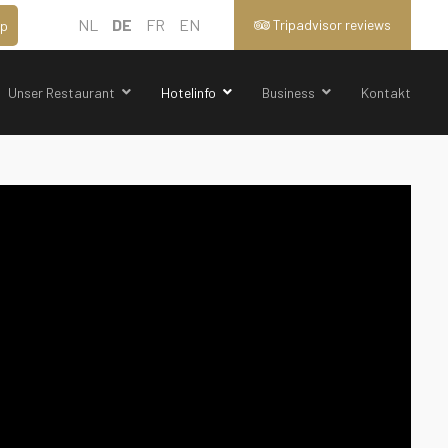
NL
DE
FR
EN
Tripadvisor reviews
p
Unser Restaurant
Hotelinfo
Business
Kontakt