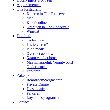
Hotelkamers & Prijzen
Appartementen
Ons Restaurant
Dineren in The Roosevelt
Menu
Kreeftendiner
Ontbijten in The Roosevelt
Winelist
Hotelinfo
Cadeaubon
Iets te vieren?
In de media
Over het gebouw
Naam van het hotel
Maatschappelijk Verantwoord
Ondernemen
Parkeren
Zakelijk
Boardroom/vergaderen
Private Dining
Feestlocatie
Parkeren
Loyaliteitsprogramma
Contact