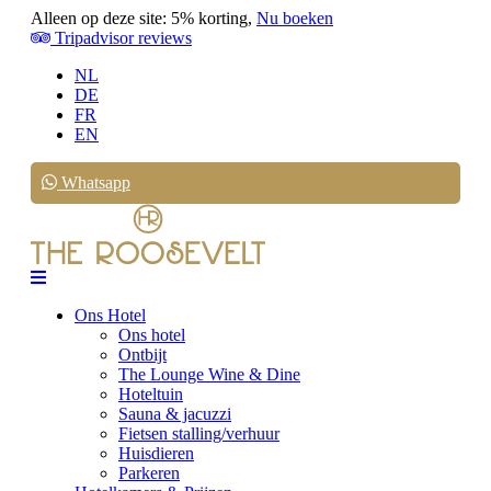
Alleen op deze site: 5% korting,
Nu boeken
Tripadvisor reviews
NL
DE
FR
EN
Whatsapp
Ons Hotel
Ons hotel
Ontbijt
The Lounge Wine & Dine
Hoteltuin
Sauna & jacuzzi
Fietsen stalling/verhuur
Huisdieren
Parkeren