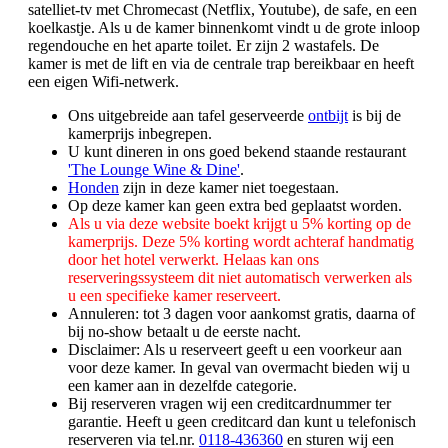
satelliet-tv met Chromecast (Netflix, Youtube), de safe, en een
koelkastje. Als u de kamer binnenkomt vindt u de grote inloop
regendouche en het aparte toilet. Er zijn 2 wastafels. De
kamer is met de lift en via de centrale trap bereikbaar en heeft
een eigen Wifi-netwerk.
Ons uitgebreide aan tafel geserveerde
ontbijt
is bij de
kamerprijs inbegrepen.
U kunt dineren in ons goed bekend staande restaurant
'The Lounge Wine & Dine'
.
Honden
zijn in deze kamer niet toegestaan.
Op deze kamer kan geen extra bed geplaatst worden.
Als u via deze website boekt krijgt u 5% korting op de
kamerprijs. Deze 5% korting wordt achteraf handmatig
door het hotel verwerkt. Helaas kan ons
reserveringssysteem dit niet automatisch verwerken als
u een specifieke kamer reserveert.
Annuleren: tot 3 dagen voor aankomst gratis, daarna of
bij no-show betaalt u de eerste nacht.
Disclaimer: Als u reserveert geeft u een voorkeur aan
voor deze kamer. In geval van overmacht bieden wij u
een kamer aan in dezelfde categorie.
Bij reserveren vragen wij een creditcardnummer ter
garantie. Heeft u geen creditcard dan kunt u telefonisch
reserveren via tel.nr.
0118-436360
en sturen wij een