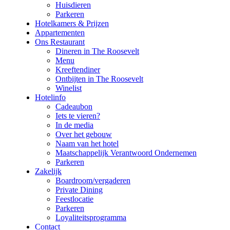
Huisdieren
Parkeren
Hotelkamers & Prijzen
Appartementen
Ons Restaurant
Dineren in The Roosevelt
Menu
Kreeftendiner
Ontbijten in The Roosevelt
Winelist
Hotelinfo
Cadeaubon
Iets te vieren?
In de media
Over het gebouw
Naam van het hotel
Maatschappelijk Verantwoord Ondernemen
Parkeren
Zakelijk
Boardroom/vergaderen
Private Dining
Feestlocatie
Parkeren
Loyaliteitsprogramma
Contact