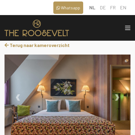
NL
DE
FR
EN
Whatsapp
Terug naar kameroverzicht
‹
›