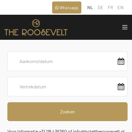
NL
DE
FR
EN
Whatsapp
Zoeken
Voor informatie +31 118 436360 of
info@hoteltheroosevelt.nl