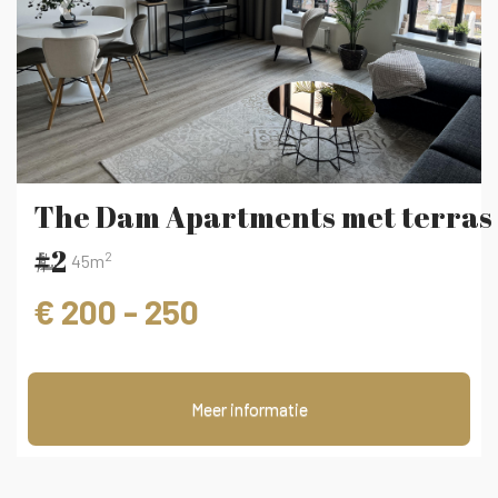
‹
›
The Dam Apartments met terras
#2
2
45m
€ 200 - 250
Meer informatie