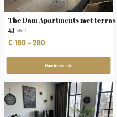
The Dam Apartments met terras
#1
2
45m
€ 180 - 280
Meer informatie