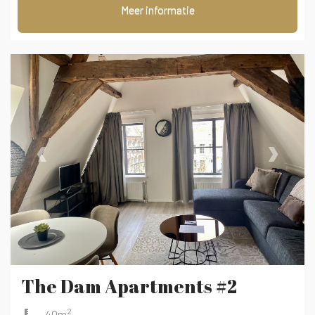
Meer informatie
‹
›
The Dam Apartments #2
2
40m