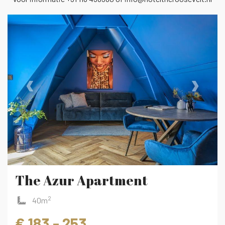
‹
›
The Azur Apartment
2
40m
€ 183 - 253