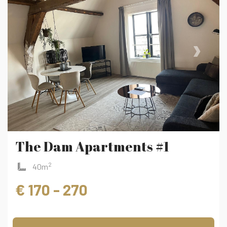
‹
›
The Dam Apartments #1
2
40m
€ 170 - 270