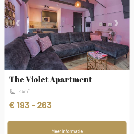
‹
›
The Violet Apartment
2
45m
€ 193 - 263
Meer informatie