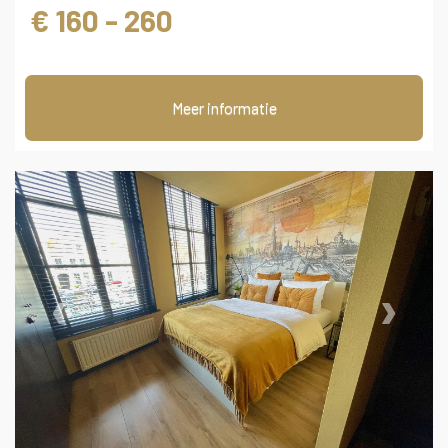
€ 160 - 260
Meer informatie
‹
›