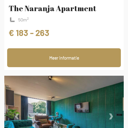
The Naranja Apartment
2
50m
€ 183 - 263
Meer informatie
‹
›