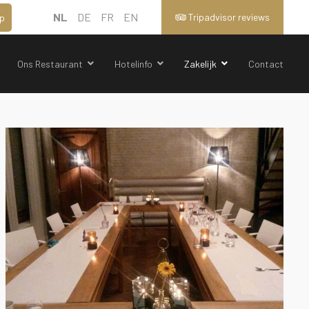
NL
DE
FR
EN
Tripadvisor reviews
p
Ons Restaurant
Hotelinfo
Zakelijk
Contact