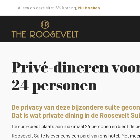
Alleen op deze site: 5% korting,
Nu boeken
Privé-dineren voo
24 personen
De privacy van deze bijzondere suite gec
Dat is wat private dining in de Roosevelt Sui
De suite biedt plaats aan maximaal 24 personen en biedt dé per
Roosevelt Suite is eveneens een parel van ons hotel. Met meer