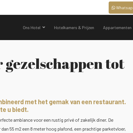
Whatsap
Ons Hotel
Hotelkamers & Prijzen
Appartementen
r gezelschappen tot
ombineerd met het gemak van een restaurant.
te u biedt.
fecte ambiance voor een rustig privé of zakelijk diner. De
 dan 55 m2 een 8 meter hoog plafond, een prachtige parketvloer,