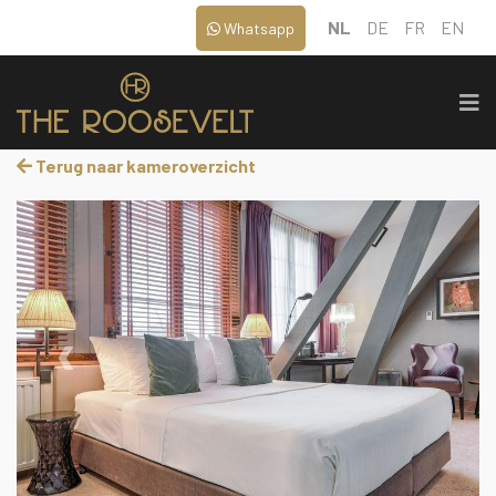
NL
DE
FR
EN
Whatsapp
Terug naar kameroverzicht
‹
›