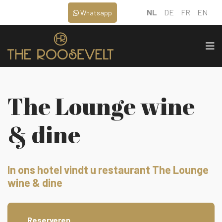
NL
DE
FR
EN
Whatsapp
The Lounge wine
& dine
In ons hotel vindt u restaurant The Lounge
wine & dine
Reserveren