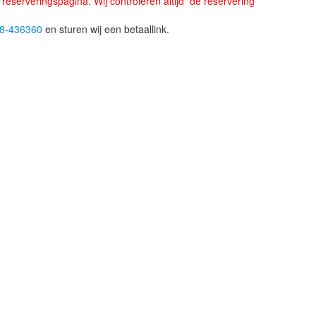
eserveringspagina. Wij controleren altijd de reservering
8-436360
en sturen wij een betaallink.