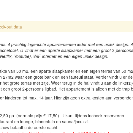
eck-out data
ts. 4 prachtig ingerichte appartementen ieder met een uniek design. 
uchetoilet. U vindt er een aparte slaapkamer met een groot 2-persoon
Netflix, Youtube), WiF-internet en een eigen uniek design.
akte van 50 m2, een aparte slaapkamer en een eigen terras van 50 m2. 
an 27m2 waar een grote bank en een fauteuil staat. Verder vindt u er 
 het grote terras met zitje. Weer terug in de hal vindt u aan de linke
t een groot 2-persoons ligbad. Het appartement is alleen met de trap b
r kinderen tot max. 14 jaar. Hier zijn geen extra kosten aan verbonde
12,50 pp. (normale prijs € 17,50). U kunt tijdens incheck reserveren.
staurant en lounge, binnentuin en sauna/jacuzzi.
show betaalt u de eerste nacht.