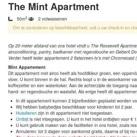
The Mint Apartment
2
50m
2 volwassenen
Om te controleren op beschikbaarheid, vult u uw check-in en ch
‹
Op 20 meter afstand van ons hotel vindt u The Roosevelt Apartmen
airconditioning, pantry, badkamer met regendouche en Geberit Do
Verder heeft ieder appartement 2 flatscreen-tv's met Chromecast (
Mint Appartement
Dit appartement met airco heeft als hoofdkleur groen, een oppervl
vloer. U komt binnen in de hal. Rechts loopt u in de woonkamer v
koffiezetter en een waterkoker. Aan de achterzijde de toegang naar
hand- en regendouche en wastafel. Als enige heeft dit appartemen
In dit appartement kunnen 2 bijzetbedden geplaatst worden voo
Wij hebben babybedjes beschikbaar voor kinderen tot 2 jaar.
Huisdieren
zijn in dit appartement niet toegestaan.
Ontbijt
is niet inbegrepen. U kunt in het hotel ontbijten voor € 
U kunt gebruik maken van de faciliteiten in ons hotel, zoals re
Annuleren: tot 3 dagen voor aankomst gratis, daarna of bij no-