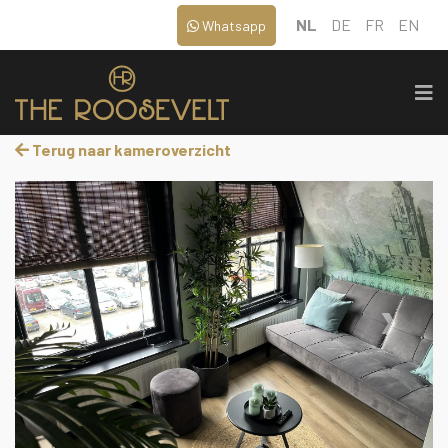
NL
DE
FR
EN
Whatsapp
Terug naar kameroverzicht
‹
›