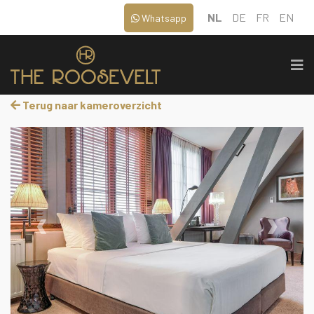
NL
DE
FR
EN
Whatsapp
Terug naar kameroverzicht
‹
›