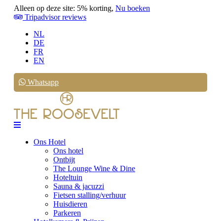
Alleen op deze site: 5% korting,
Nu boeken
Tripadvisor reviews
NL
DE
FR
EN
Whatsapp
Ons Hotel
Ons hotel
Ontbijt
The Lounge Wine & Dine
Hoteltuin
Sauna & jacuzzi
Fietsen stalling/verhuur
Huisdieren
Parkeren