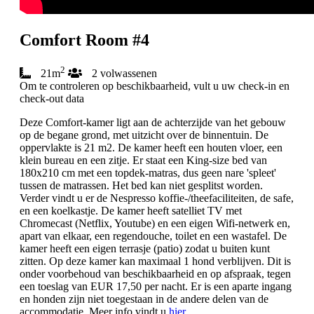
Comfort Room #4
2
21m
2 volwassenen
Om te controleren op beschikbaarheid, vult u uw check-in en
check-out data
Deze Comfort-kamer ligt aan de achterzijde van het gebouw
op de begane grond, met uitzicht over de binnentuin. De
oppervlakte is 21 m2. De kamer heeft een houten vloer, een
klein bureau en een zitje. Er staat een King-size bed van
180x210 cm met een topdek-matras, dus geen nare 'spleet'
tussen de matrassen. Het bed kan niet gesplitst worden.
Verder vindt u er de Nespresso koffie-/theefaciliteiten, de safe,
en een koelkastje. De kamer heeft satelliet TV met
Chromecast (Netflix, Youtube) en een eigen Wifi-netwerk en,
apart van elkaar, een regendouche, toilet en een wastafel. De
kamer heeft een eigen terrasje (patio) zodat u buiten kunt
zitten. Op deze kamer kan maximaal 1 hond verblijven. Dit is
onder voorbehoud van beschikbaarheid en op afspraak, tegen
een toeslag van EUR 17,50 per nacht. Er is een aparte ingang
en honden zijn niet toegestaan in de andere delen van de
accommodatie. Meer info vindt u
hier