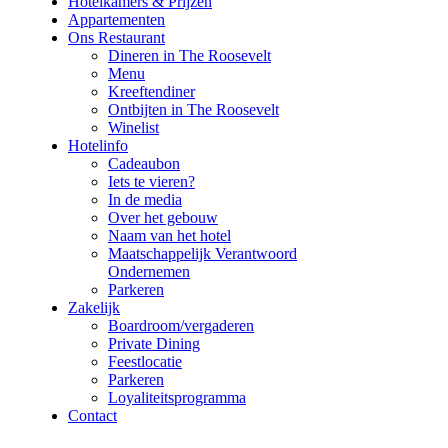
Hotelkamers & Prijzen
Appartementen
Ons Restaurant
Dineren in The Roosevelt
Menu
Kreeftendiner
Ontbijten in The Roosevelt
Winelist
Hotelinfo
Cadeaubon
Iets te vieren?
In de media
Over het gebouw
Naam van het hotel
Maatschappelijk Verantwoord
Ondernemen
Parkeren
Zakelijk
Boardroom/vergaderen
Private Dining
Feestlocatie
Parkeren
Loyaliteitsprogramma
Contact