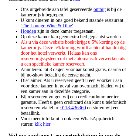
Ons uitgebreide aan tafel geserveerde
ontbijt
is bij de
kamerprijs inbegrepen.
U kunt dineren in ons goed bekend staande restaurant
'The Lounge Wine & Dine'
.
Honden
zijn in deze kamer toegestaan.
Op deze kamer kan geen extra bed geplaatst worden.
Als u via deze website boekt krijgt u 5% korting op de
kamerprijs. Deze 5% korting wordt achteraf handmatig
door het hotel verwerkt. Helaas kan ons
reserveringssysteem dit niet automatisch verwerken als
u een specifieke kamer reserveert.
Annuleren: tot 3 dagen voor aankomst gratis, daarna of
bij no-show betaalt u de eerste nacht.
Disclaimer: Als u reserveert geeft u een voorkeur aan
voor deze kamer. In geval van overmacht bieden wij u
een kamer aan in dezelfde categorie.
Bij reserveren vragen wij een creditcardnummer ter
garantie. Heeft u geen creditcard dan kunt u telefonisch
reserveren via tel.nr.
0118-436360
en sturen wij een
betaallink.
Voor meer info kunt u ook een WhatsApp-bericht
sturen:
klik hier
Vul uw aankomst- en vertrekdatum in om de