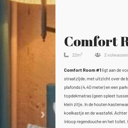
Comfort 
2
22m
2 volwasse
Comfort Room #1
ligt aan de vo
straatzijde, met uitzicht over de
plafonds (4,40 meter) en een par
topdekmatras (geen spleet tussen 
klein zitje. In de houten kastenwa
›
koelkastje en de wastafel. Achter
inloop regendouche en het toilet.