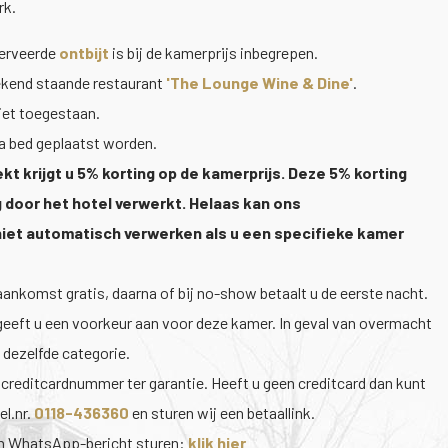
rk.
serveerde
ontbijt
is bij de kamerprijs inbegrepen.
bekend staande restaurant
'The Lounge Wine & Dine'
.
iet toegestaan.
a bed geplaatst worden.
kt krijgt u 5% korting op de kamerprijs. Deze 5% korting
 door het hotel verwerkt. Helaas kan ons
niet automatisch verwerken als u een specifieke kamer
aankomst gratis, daarna of bij no-show betaalt u de eerste nacht.
 geeft u een voorkeur aan voor deze kamer. In geval van overmacht
 dezelfde categorie.
n creditcardnummer ter garantie. Heeft u geen creditcard dan kunt
el.nr.
0118-436360
en sturen wij een betaallink.
en WhatsApp-bericht sturen:
klik hier