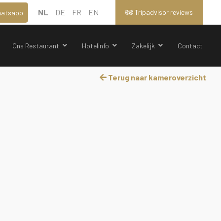
NL
DE
FR
EN
Tripadvisor reviews
atsapp
Ons Restaurant
Hotelinfo
Zakelijk
Contact
Terug naar kameroverzicht