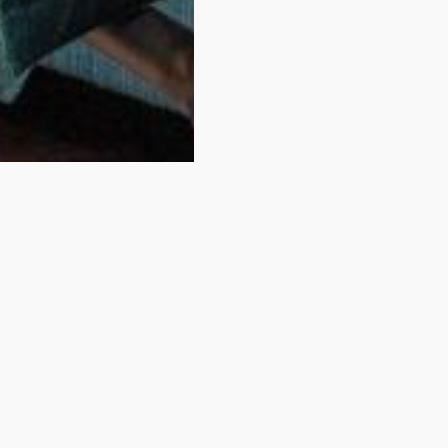
kamer niet gevonde
U heeft zojuist gekeken naar een van onze kamers