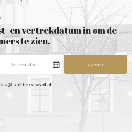
?
t- en vertrekdatum in om de
ers te zien.
Zoeken
info@hoteltheroosevelt.nl