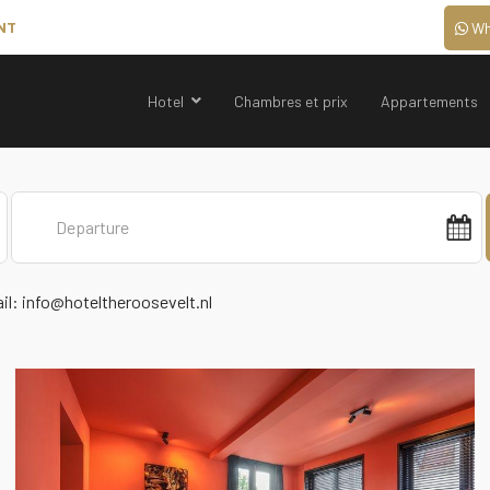
NT
Wh
Hotel
Chambres et prix
Appartements
ail:
info@hoteltheroosevelt.nl