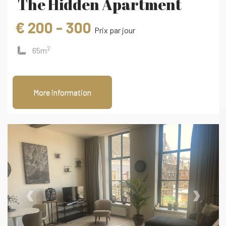
The Hidden Apartment
€ 200 - 300
Prix ​​par jour
2
65m
More information
‹
›