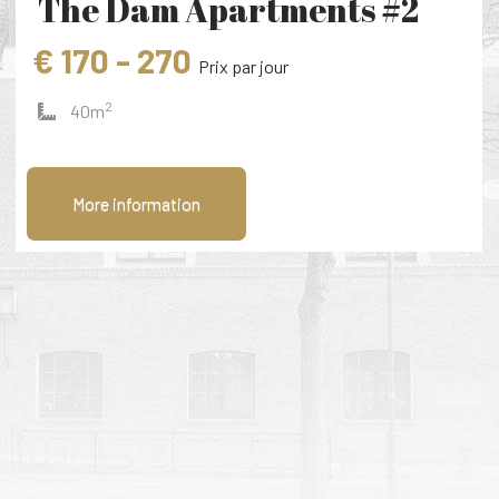
The Dam Apartments #2
€ 170 - 270
Prix ​​par jour
2
40m
More information