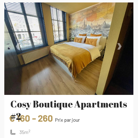
‹
›
Cosy Boutique Apartments
#2
€ 160 - 260
Prix ​​par jour
2
35m