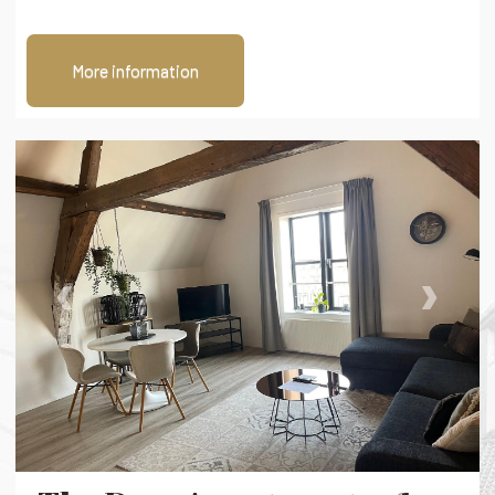
More information
‹
›