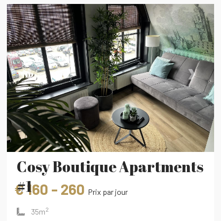
‹
›
Cosy Boutique Apartments
#1
€ 160 - 260
Prix ​​par jour
2
35m