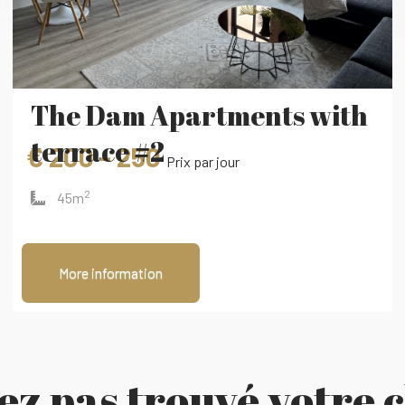
The Dam Apartments with
terrace #2
€ 200 - 250
Prix ​​par jour
2
45m
More information
vez pas trouvé votre