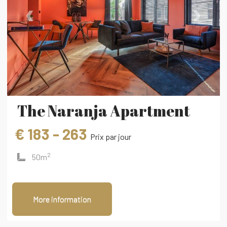
‹
›
The Naranja Apartment
€ 183 - 263
Prix ​​par jour
2
50m
More information