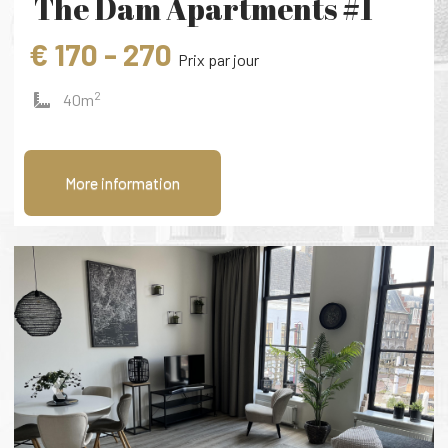
The Dam Apartments #1
€ 170 - 270
Prix ​​par jour
2
40m
More information
‹
›