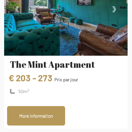
‹
›
The Mint Apartment
€ 203 - 273
Prix ​​par jour
2
50m
More information