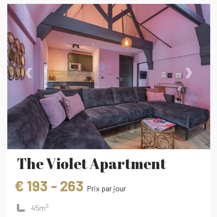
‹
›
The Violet Apartment
€ 193 - 263
Prix ​​par jour
2
45m