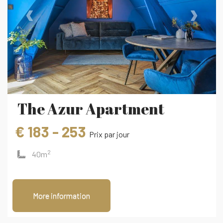
‹
›
The Azur Apartment
€ 183 - 253
Prix ​​par jour
2
40m
More information