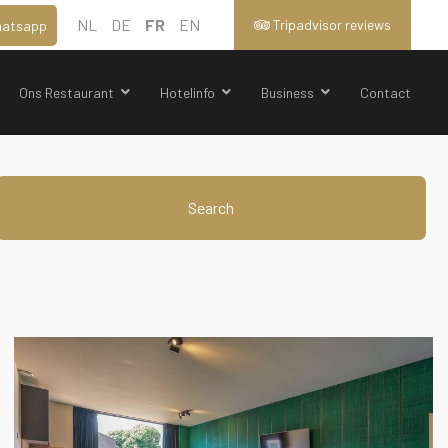
NL
DE
FR
EN
Tripadvisor reviews
atsapp
Ons Restaurant
Hotelinfo
Business
Contact
Search