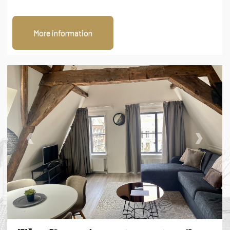
More information
‹
›