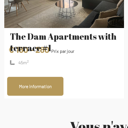
The Dam Apartments with
terrace #1
€ 180 - 280
Prix ​​par jour
2
45m
More information
Vous n'a