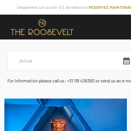
Uniquement sur ce site: 5% de réduction
RÉSERVEZ MAINTENA
For information please call us: +31 118 436360 or send us an e-m