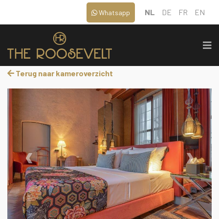
NL
DE
FR
EN
Whatsapp
Terug naar kameroverzicht
‹
›