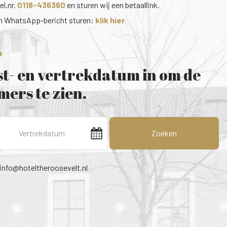
el.nr.
0118-436360
en sturen wij een betaallink.
en WhatsApp-bericht sturen:
klik hier
?
t- en vertrekdatum in om de
ers te zien.
Zoeken
info@hoteltheroosevelt.nl