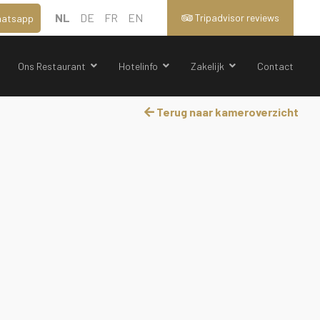
NL
DE
FR
EN
Tripadvisor reviews
atsapp
Ons Restaurant
Hotelinfo
Zakelijk
Contact
Terug naar kameroverzicht