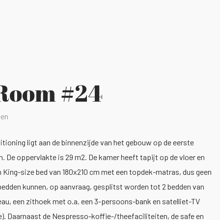
 Room #24
nen
tioning ligt aan de binnenzijde van het gebouw op de eerste
n. De oppervlakte is 29 m2. De kamer heeft tapijt op de vloer en
en King-size bed van 180x210 cm met een topdek-matras, dus geen
 bedden kunnen, op aanvraag, gesplitst worden tot 2 bedden van
eau, een zithoek met o.a. een 3-persoons-bank en satelliet-TV
). Daarnaast de Nespresso-koffie-/theefaciliteiten, de safe en