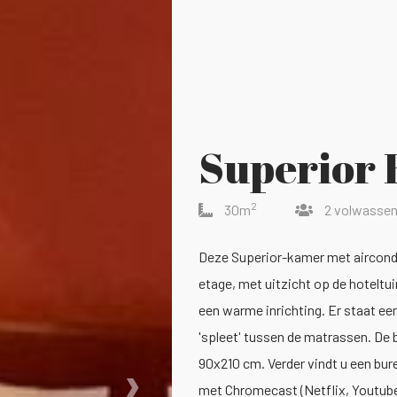
Superior
2
30m
2 volwasse
Deze Superior-kamer met aircondi
etage, met uitzicht op de hoteltui
een warme inrichting. Er staat e
'spleet' tussen de matrassen. De
›
90x210 cm. Verder vindt u een bur
met Chromecast (Netflix, Youtube