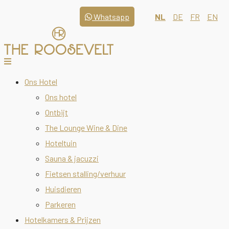
Whatsapp
NL
DE
FR
EN
Ons Hotel
Ons hotel
Ontbijt
The Lounge Wine & Dine
Hoteltuin
Sauna & jacuzzi
Fietsen stalling/verhuur
Huisdieren
Parkeren
Hotelkamers & Prijzen