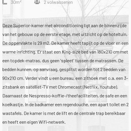
2
30m
2 volwassenen
Deze Superior-kamer met airconditioning ligt aan de binnenzijde
van het gebouw op de eerste etage, met uitzicht op de hoteltuin.
De oppervlakte is 29 m2. De kamer heeft tapijt op de vloer en een
warme inrichting. Er staat een King-size bed van 180x210 cm met
een topdek-matras, dus geen 'spleet' tussen de matrassen. De
bedden kunnen, op aanvraag, gesplitst worden tot 2 bedden van
90x210 cm. Verder vindt u een bureau, een zithoek met o.a. een 3-
zitsbank en satelliet-TV met Chromecast (Netflix, Youtube).
Daarnaast de Nespresso-koffie-/theefaciliteiten, de safe en een
koelkastje. In de badkamer een regendouche, een apart toilet en 2
wastafels. De kamer is met de lift en de centrale trap bereikbaar
en heeft een eigen Wifi-netwerk.