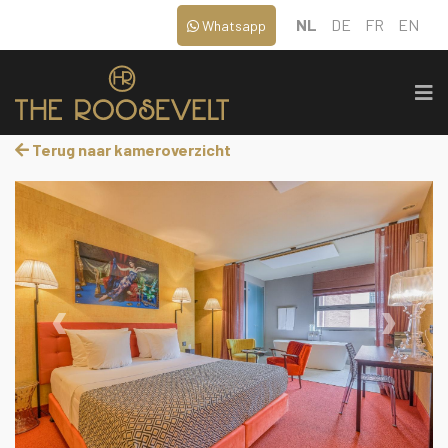
NL
DE
FR
EN
Whatsapp
Terug naar kameroverzicht
‹
›