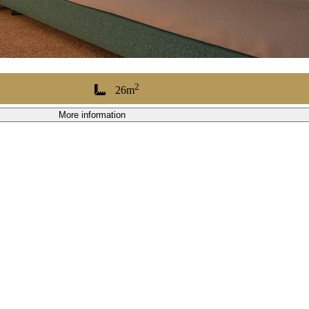
2
26m
More information