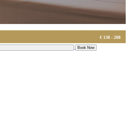
€ 138 - 208
Book Now
Prix ​​par jour