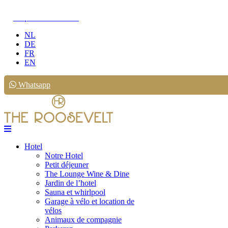
Uniquement sur ce site: 5% de réduction
RÉSERVEZ MAINTENA
Tripadvisor reviews
NL
DE
FR
EN
Whatsapp
Hotel
Notre Hotel
Petit déjeuner
The Lounge Wine & Dine
Jardin de l’hotel
Sauna et whirlpool
Garage à vélo et location de
vélos
Animaux de compagnie