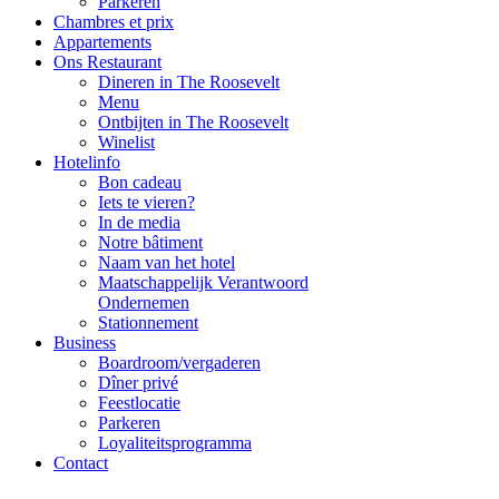
Parkeren
Chambres et prix
Appartements
Ons Restaurant
Dineren in The Roosevelt
Menu
Ontbijten in The Roosevelt
Winelist
Hotelinfo
Bon cadeau
Iets te vieren?
In de media
Notre bâtiment
Naam van het hotel
Maatschappelijk Verantwoord
Ondernemen
Stationnement
Business
Boardroom/vergaderen
Dîner privé
Feestlocatie
Parkeren
Loyaliteitsprogramma
Contact