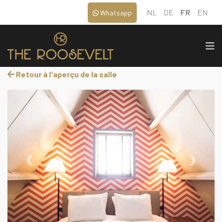
NL
DE
FR
EN
Whatsapp
Retour à l'aperçu de la salle
‹
›