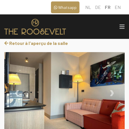
NL
DE
FR
EN
Whatsapp
Retour à l'aperçu de la salle
‹
›