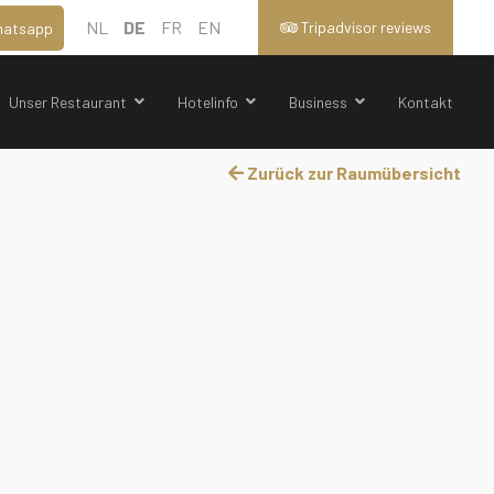
NL
DE
FR
EN
Tripadvisor reviews
atsapp
Unser Restaurant
Hotelinfo
Business
Kontakt
Zurück zur Raumübersicht