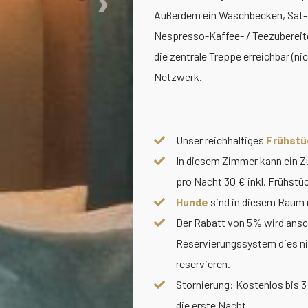
›
Außerdem ein Waschbecken, Sat-TV,
Nespresso-Kaffee- / Teezubereite
die zentrale Treppe erreichbar (n
Netzwerk.
Unser reichhaltiges
Frühstü
In diesem Zimmer kann ein Zus
pro Nacht 30 € inkl. Frühstü
Hunde
sind in diesem Raum n
Der Rabatt von 5% wird ansch
Reservierungssystem dies n
reservieren.
Stornierung: Kostenlos bis 3
die erste Nacht.