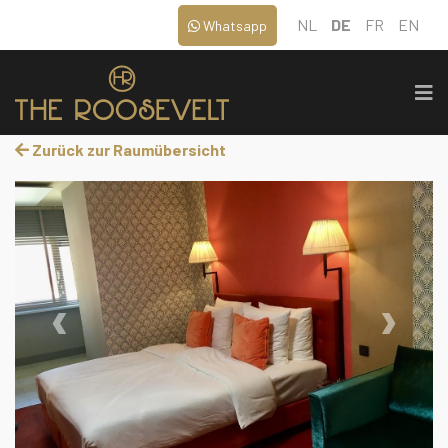
NL
DE
FR
EN
Whatsapp
Zurück zur Raumübersicht
‹
›