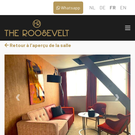
NL
DE
FR
EN
Whatsapp
Retour à l'aperçu de la salle
‹
›