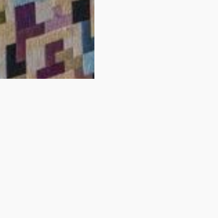
ez pas trouvé votre
Vous venez de regarder l'une de nos chambres