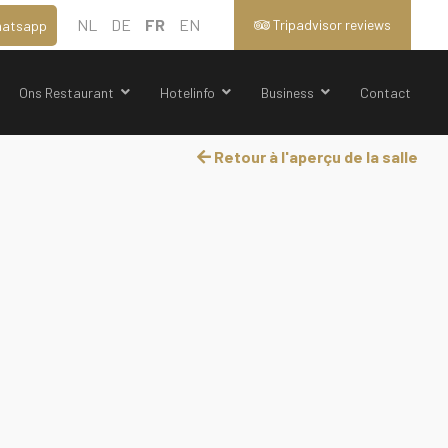
NL
DE
FR
EN
Tripadvisor reviews
atsapp
Ons Restaurant
Hotelinfo
Business
Contact
Retour à l'aperçu de la salle