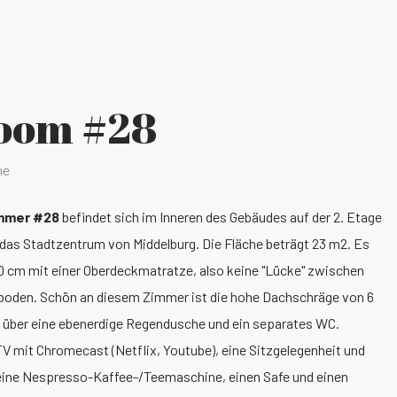
oom #28
ne
mmer #28
befindet sich im Inneren des Gebäudes auf der 2. Etage
 das Stadtzentrum von Middelburg. Die Fläche beträgt 23 m2. Es
10 cm mit einer Oberdeckmatratze, also keine "Lücke" zwischen
zboden. Schön an diesem Zimmer ist die hohe Dachschräge von 6
 über eine ebenerdige Regendusche und ein separates WC.
V mit Chromecast (Netflix, Youtube), eine Sitzgelegenheit und
h eine Nespresso-Kaffee-/Teemaschine, einen Safe und einen