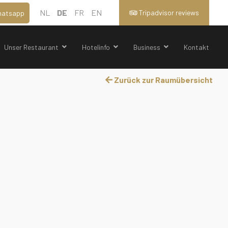
NL
DE
FR
EN
Tripadvisor reviews
atsapp
Unser Restaurant
Hotelinfo
Business
Kontakt
Zurück zur Raumübersicht