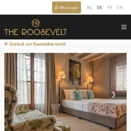
NL
DE
FR
EN
Whatsapp
Zurück zur Raumübersicht
‹
›