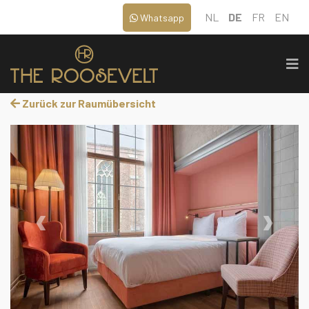
NL
DE
FR
EN
Whatsapp
Zurück zur Raumübersicht
‹
›