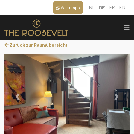
NL
DE
FR
EN
Whatsapp
Zurück zur Raumübersicht
‹
›