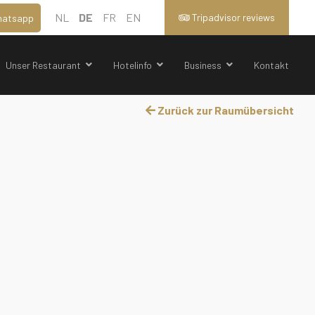
NL
DE
FR
EN
Tripadvisor reviews
atsapp
Unser Restaurant
Hotelinfo
Business
Kontakt
Zurück zur Raumübersicht