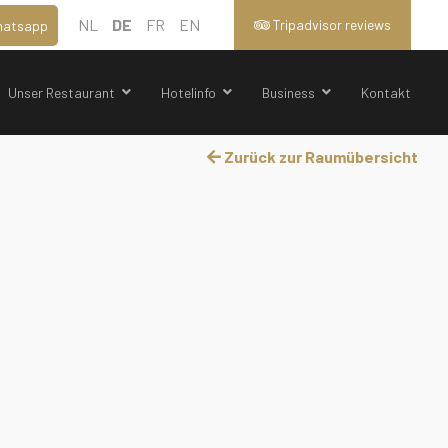
NL
DE
FR
EN
Tripadvisor reviews
atsapp
Unser Restaurant
Hotelinfo
Business
Kontakt
Zurück zur Raumübersicht