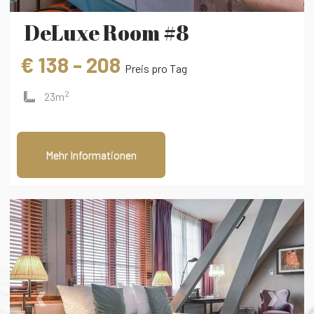
DeLuxe Room #8
€ 138 - 208
Preis pro Tag
2
23m
Mehr Informationen
‹
›