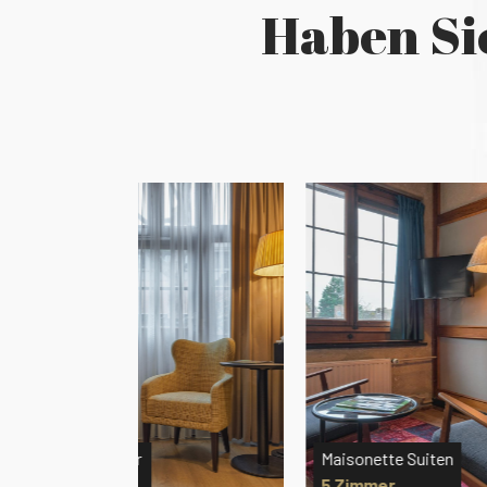
Haben Si
Maisonette Suiten
Gro
5 Zimmer
3 Z