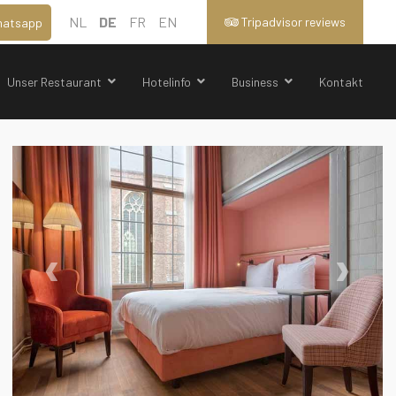
NL
DE
FR
EN
Tripadvisor reviews
atsapp
Unser Restaurant
Hotelinfo
Business
Kontakt
‹
›