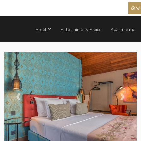
Wh
Hotel
Hotelzimmer & Preise
Apartments
‹
›