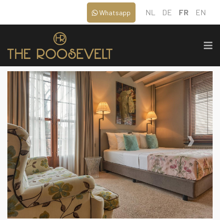
NL
DE
FR
EN
Whatsapp
‹
›