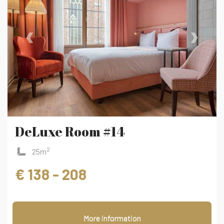
‹
›
DeLuxe Room #14
2
25m
€ 138 - 208
More information