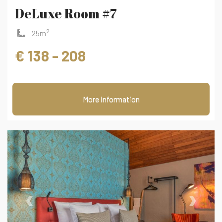
DeLuxe Room #7
2
25m
€ 138 - 208
More information
‹
›