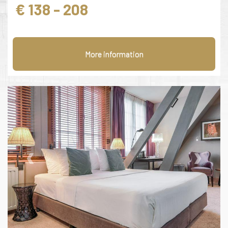
€ 138 - 208
More information
‹
›