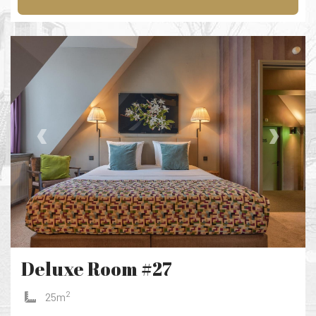
‹
›
Deluxe Room #27
2
25m