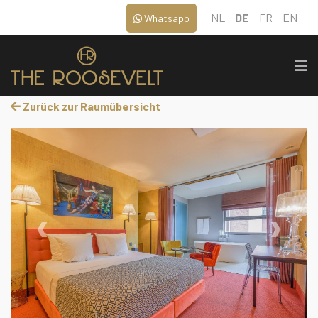
NL
DE
FR
EN
Whatsapp
Zurück zur Raumübersicht
‹
›