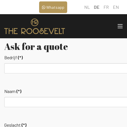
NL
DE
FR
EN
Whatsapp
Ask for a quote
Bedrijf
(*)
Naam
(*)
Geslacht
(*)