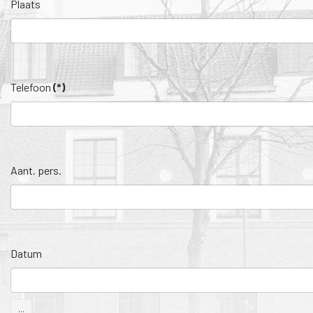
Plaats
Telefoon
(*)
Aant. pers.
Datum
...