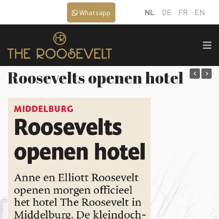
NL
DE
FR
EN
Whatsapp
Roosevelts openen hotel