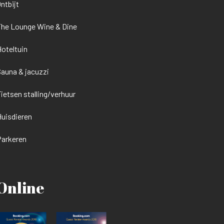
ntbijt
he Lounge Wine & Dine
oteltuin
auna & jacuzzi
ietsen stalling/verhuur
uisdieren
Parkeren
Online