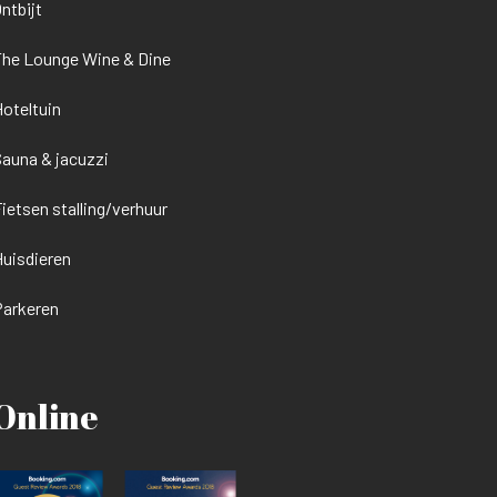
ntbijt
he Lounge Wine & Dine
oteltuin
auna & jacuzzi
ietsen stalling/verhuur
uisdieren
Parkeren
Online