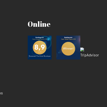
Online
os