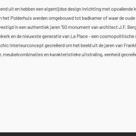
lend uit en hebben een eigentijdse design inrichting met opvallende 
van het Polderhuis werden omgebouwd tot badkamer of waar de oude 
vestigd in een authentiek jaren '50 monument van architect J.F. Berg
kerk en de nieuwste generatie van La Place - een cosmopolitische 
hic interieurconcept gecreëerd om het beeld uit de jaren van Frankl
r, meubelcombinaties en karakteristieke uitstraling, eenheid gecreë