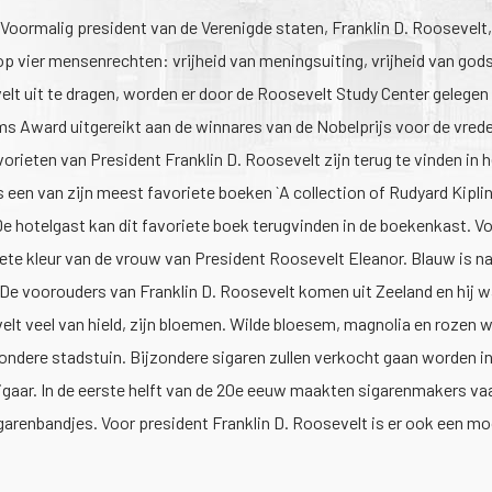
Voormalig president van de Verenigde staten, Franklin D. Roosevelt
 op vier mensenrechten: vrijheid van meningsuiting, vrijheid van god
t uit te dragen, worden er door de Roosevelt Study Center gelegen a
 Award uitgereikt aan de winnares van de Nobelprijs voor de vrede, 
rieten van President Franklin D. Roosevelt zijn terug te vinden in h
as een van zijn meest favoriete boeken `A collection of Rudyard Kip
De hotelgast kan dit favoriete boek terugvinden in de boekenkast. Vo
te kleur van de vrouw van President Roosevelt Eleanor. Blauw is naa
 De voorouders van Franklin D. Roosevelt komen uit Zeeland en hij 
 veel van hield, zijn bloemen. Wilde bloesem, magnolia en rozen wa
jzondere stadstuin. Bijzondere sigaren zullen verkocht gaan worden
sigaar. In de eerste helft van de 20e eeuw maakten sigarenmakers va
arenbandjes. Voor president Franklin D. Roosevelt is er ook een moo