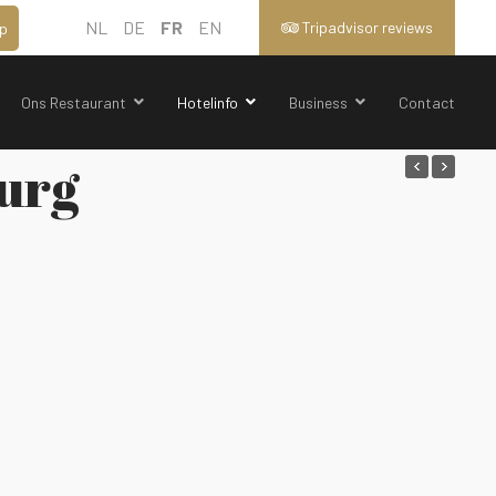
NL
DE
FR
EN
Tripadvisor reviews
p
Ons Restaurant
Hotelinfo
Business
Contact
burg