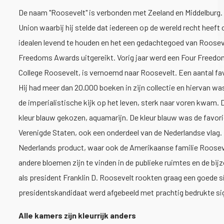
De naam "Roosevelt" is verbonden met Zeeland en Middelburg. 
Union waarbij hij stelde dat iedereen op de wereld recht heeft
idealen levend te houden en het een gedachtegoed van Roosevel
Freedoms Awards uitgereikt. Vorig jaar werd een Four Freedoms
College Roosevelt, is vernoemd naar Roosevelt. Een aantal favo
Hij had meer dan 20.000 boeken in zijn collectie en hiervan w
de imperialistische kijk op het leven, sterk naar voren kwam. 
kleur blauw gekozen, aquamarijn. De kleur blauw was de favorie
Verenigde Staten, ook een onderdeel van de Nederlandse vlag.
Nederlands product, waar ook de Amerikaanse familie Roosevelt
andere bloemen zijn te vinden in de publieke ruimtes en de bi
als president Franklin D. Roosevelt rookten graag een goede 
presidentskandidaat werd afgebeeld met prachtig bedrukte sig
Alle kamers zijn kleurrijk anders