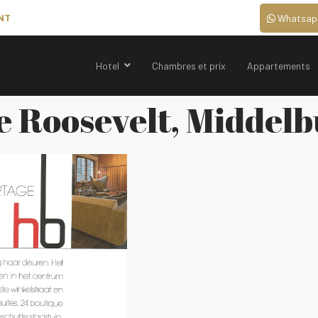
NT
Whatsap
Hotel
Chambres et prix
Appartements
e Roosevelt, Middel