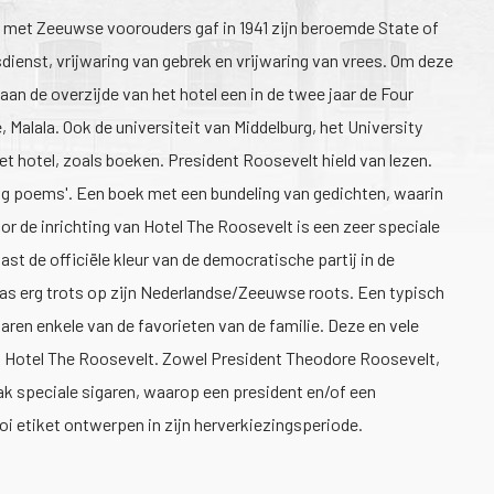
, met Zeeuwse voorouders gaf in 1941 zijn beroemde State of
sdienst, vrijwaring van gebrek en vrijwaring van vrees. Om deze
an de overzijde van het hotel een in de twee jaar de Four
Malala. Ook de universiteit van Middelburg, het University
et hotel, zoals boeken. President Roosevelt hield van lezen.
ling poems'. Een boek met een bundeling van gedichten, waarin
or de inrichting van Hotel The Roosevelt is een zeer speciale
st de officiële kleur van de democratische partij in de
was erg trots op zijn Nederlandse/Zeeuwse roots. Een typisch
ren enkele van de favorieten van de familie. Deze en vele
 in Hotel The Roosevelt. Zowel President Theodore Roosevelt,
ak speciale sigaren, waarop een president en/of een
i etiket ontwerpen in zijn herverkiezingsperiode.