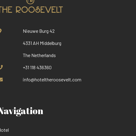
Nieuwe Burg 42
4331 AH Middelburg
The Netherlands
+31 118 436360
info@hoteltheroosevelt.com
Navigation
otel