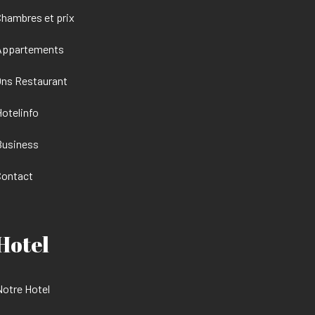
hambres et prix
Appartements
ns Restaurant
otelinfo
Business
Contact
Hotel
otre Hotel