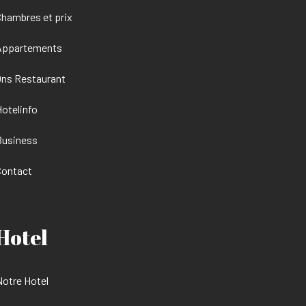
hambres et prix
Appartements
ns Restaurant
otelinfo
Business
Contact
Hotel
otre Hotel