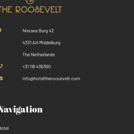
Nieuwe Burg 42
4331 AH Middelburg
The Netherlands
+31 118 436360
info@hoteltheroosevelt.com
Navigation
otel