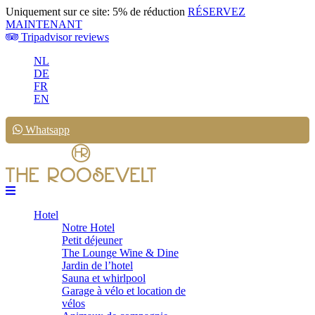
Uniquement sur ce site: 5% de réduction
RÉSERVEZ
MAINTENANT
Tripadvisor reviews
NL
DE
FR
EN
Whatsapp
Hotel
Notre Hotel
Petit déjeuner
The Lounge Wine & Dine
Jardin de l’hotel
Sauna et whirlpool
Garage à vélo et location de
vélos