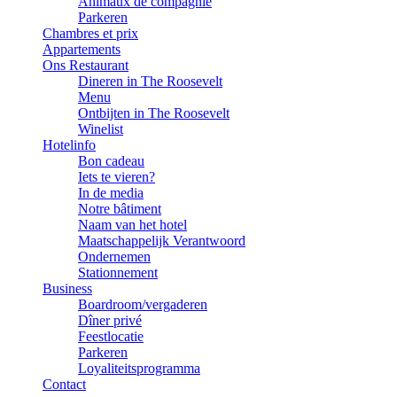
Animaux de compagnie
Parkeren
Chambres et prix
Appartements
Ons Restaurant
Dineren in The Roosevelt
Menu
Ontbijten in The Roosevelt
Winelist
Hotelinfo
Bon cadeau
Iets te vieren?
In de media
Notre bâtiment
Naam van het hotel
Maatschappelijk Verantwoord
Ondernemen
Stationnement
Business
Boardroom/vergaderen
Dîner privé
Feestlocatie
Parkeren
Loyaliteitsprogramma
Contact