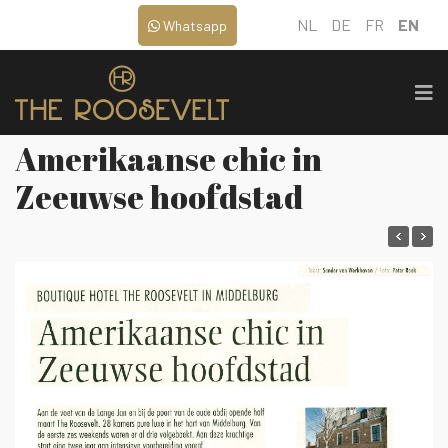
NL
DE
FR
EN
Whatsapp
Amerikaanse chic in
Zeeuwse hoofdstad