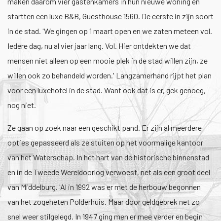
maken daarom vier gastenkamers in hun nieuwe woning en
startten een luxe B&B, Guesthouse 1560. De eerste in zijn soort
in de stad. 'We gingen op 1 maart open en we zaten meteen vol.
Iedere dag, nu al vier jaar lang. Vol. Hier ontdekten we dat
mensen niet alleen op een mooie plek in de stad willen zijn, ze
willen ook zo behandeld worden.' Langzamerhand rijpt het plan
voor een luxehotel in de stad. Want ook dat is er, gek genoeg,
nog niet.
Ze gaan op zoek naar een geschikt pand. Er zijn al meerdere
opties gepasseerd als ze stuiten op het voormalige kantoor
van het Waterschap. In het hart van de historische binnenstad
en in de Tweede Wereldoorlog verwoest, net als een groot deel
van Middelburg. 'Al in 1992 was er met de herbouw begonnen
van het zogeheten Polderhuis. Maar door geldgebrek net zo
snel weer stilgelegd. In 1947 ging men er mee verder en begin